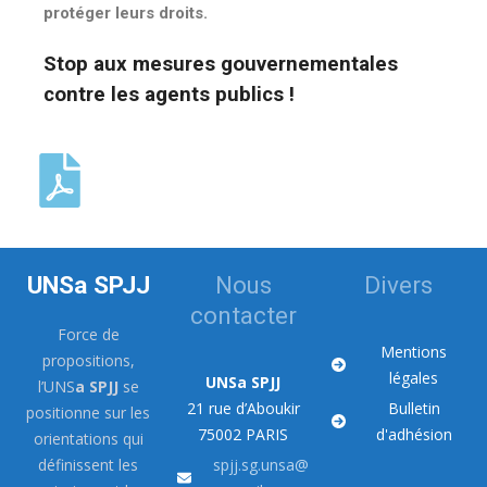
protéger leurs droits.
Stop aux mesures gouvernementales
contre les agents publics !
UNSa SPJJ
Nous
Divers
contacter
Force de
Mentions
propositions,
légales
UNSa SPJJ
l’UNS
a SPJJ
se
21 rue d’Aboukir
Bulletin
positionne sur les
75002 PARIS
d'adhésion
orientations qui
définissent les
spjj.sg.unsa@