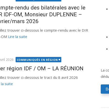
mpte-rendu des bilatérales avec le
R IDF-OM, Monsieur DUPLENNE –
vrier/mars 2026
illez trouver ci-dessous le compte-rendu avec le DIR
F-OM
Lire la suite
ié
vril 2026
COMMUNIQUÉS EN RÉGION
ter région IDF / OM – LA RÉUNION
La co
déduc
illez trouver ci-dessous le tract du 8 avril 2026
 la suite
B