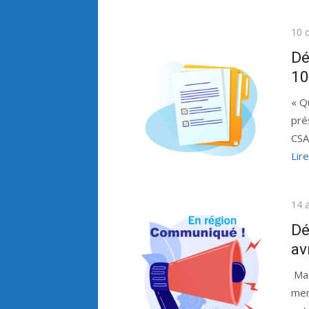
Publ
10 
le
Dé
10
« Q
pré
CSA
Lire
Publ
14 a
le
Dé
av
Mad
mem