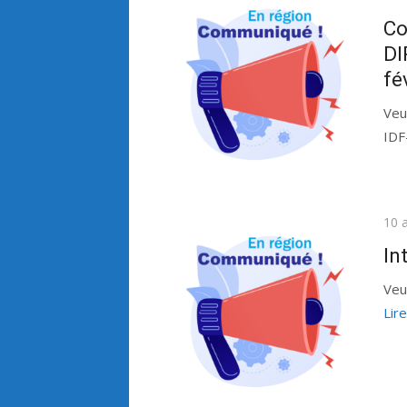
le
Co
DI
fé
Veu
ID
Publ
10 a
le
In
Veu
Lire