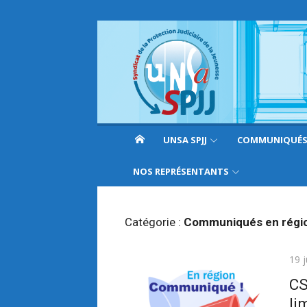
Aller
au
contenu
UNSA SPJJ
COMMUNIQUÉ
NOS REPRÉSENTANTS
Catégorie :
Communiqués en régi
Publ
19 
le
CS
li