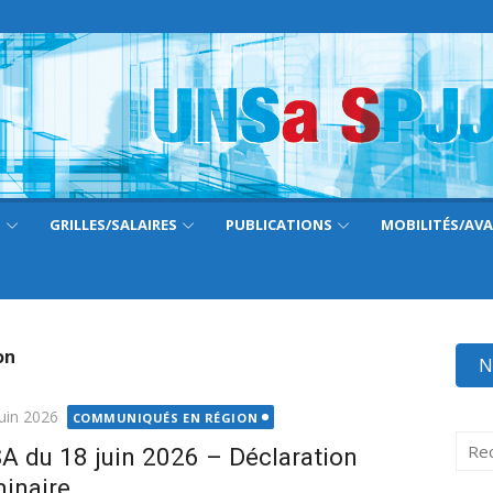
S
GRILLES/SALAIRES
PUBLICATIONS
MOBILITÉS/AV
on
N
ié
juin 2026
COMMUNIQUÉS EN RÉGION
Rech
A du 18 juin 2026 – Déclaration
pour 
minaire