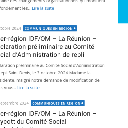
raîné des changements organisationnels qui modifient
fondément les...
Lire la suite
ié
ctobre 2024
COMMUNIQUÉS EN RÉGION
ter-région IDF/OM – La Réunion –
claration préliminaire au Comité
cial d’Administration de repli
laration préliminaire au Comité Social d’Administration
repli Saint Denis, le 3 octobre 2024 Madame la
sidente, malgré notre demande de modification de
e, vous...
Lire la suite
ié
septembre 2024
COMMUNIQUÉS EN RÉGION
ter-région IDF/OM – La Réunion –
ycott du Comité Social