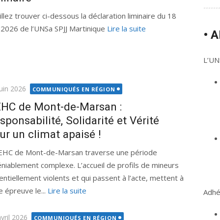
illez trouver ci-dessous la déclaration liminaire du 18
n 2026 de l’UNSa SPJJ Martinique
Lire la suite
• 
L’UNS
ié
juin 2026
COMMUNIQUÉS EN RÉGION
HC de Mont-de-Marsan :
sponsabilité, Solidarité et Vérité
ur un climat apaisé !
EHC de Mont-de-Marsan traverse une période
éniablement complexe. L’accueil de profils de mineurs
entiellement violents et qui passent à l’acte, mettent à
e épreuve le...
Lire la suite
Adhér
ié
vril 2026
COMMUNIQUÉS EN RÉGION