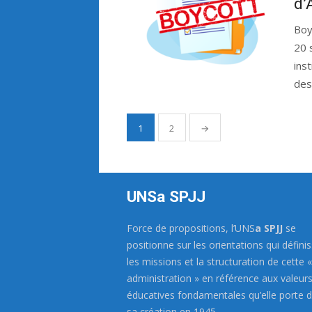
d’
Boy
20 
ins
des
1
2
→
Navigation
des
articles
UNSa SPJJ
Force de propositions, l’UNS
a SPJJ
se
positionne sur les orientations qui défini
les missions et la structuration de cette «
administration » en référence aux valeur
éducatives fondamentales qu’elle porte 
sa création en 1945.