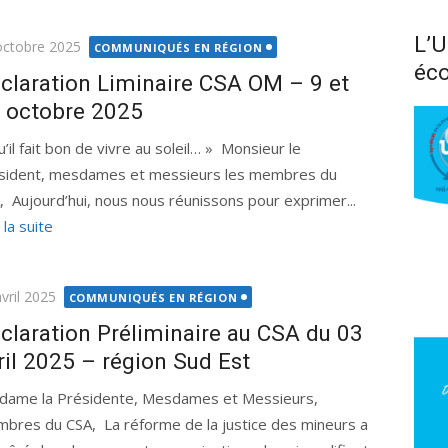
L’U
ié
octobre 2025
COMMUNIQUÉS EN RÉGION
éco
claration Liminaire CSA OM – 9 et
 octobre 2025
u’il fait bon de vivre au soleil… » Monsieur le
sident, mesdames et messieurs les membres du
, Aujourd’hui, nous nous réunissons pour exprimer...
 la suite
ié
vril 2025
COMMUNIQUÉS EN RÉGION
claration Préliminaire au CSA du 03
ril 2025 – région Sud Est
ame la Présidente, Mesdames et Messieurs,
bres du CSA, La réforme de la justice des mineurs a