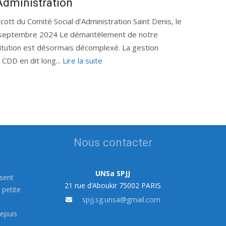
Administration
cott du Comité Social d’Administration Saint Denis, le
septembre 2024 Le démantèlement de notre
titution est désormais décomplexé. La gestion
 CDD en dit long...
Lire la suite
Nous contacter
UNSa SPJJ
ssent
21 rue d’Aboukir 75002 PARIS
 petite
spjj.sg.unsa@gmail.com
s
depuis