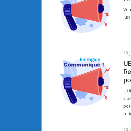
Veu
jui
Publ
18 
le
UE
Re
po
L’U
ind
pot
rud
Publ
10 a