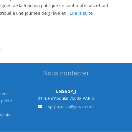
lègues de la fonction publique se sont mobilisés et ont
tribué à une journée de grève et...
Lire la suite
Nous contacter
UNSa SPJJ
ssent
21 rue d’Aboukir 75002 PARIS
 petite
spjj.sg.unsa@gmail.com
s
depuis