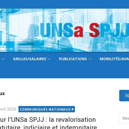
S
GRILLES/SALAIRES
PUBLICATIONS
MOBILITÉS/AV
ux
N
ié
vril 2026
COMMUNIQUÉS NATIONAUX
Rech
ur l’UNSa SPJJ : la revalorisation
pour 
atutaire, indiciaire et indemnitaire,