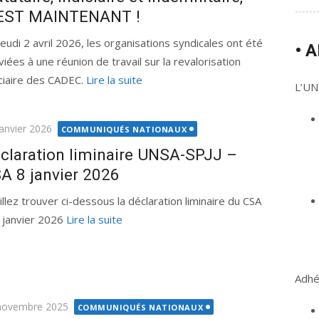
EST MAINTENANT !
jeudi 2 avril 2026, les organisations syndicales ont été
• 
viées à une réunion de travail sur la revalorisation
iciaire des CADEC.
Lire la suite
L’UNS
ié
janvier 2026
COMMUNIQUÉS NATIONAUX
claration liminaire UNSA-SPJJ –
A 8 janvier 2026
illez trouver ci-dessous la déclaration liminaire du CSA
8 janvier 2026
Lire la suite
Adhér
ié
novembre 2025
COMMUNIQUÉS NATIONAUX