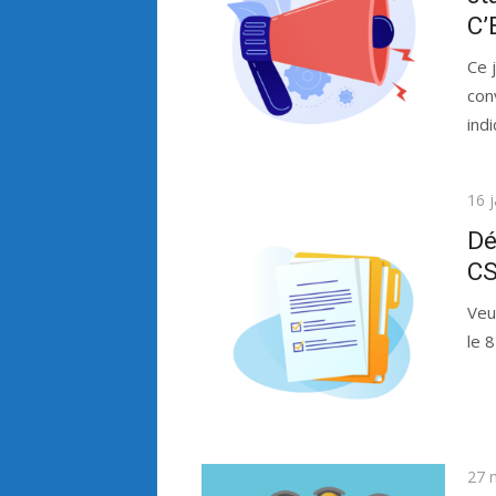
C’
Ce 
con
ind
Publ
16 
le
Dé
CS
Veu
le 
Publ
27 