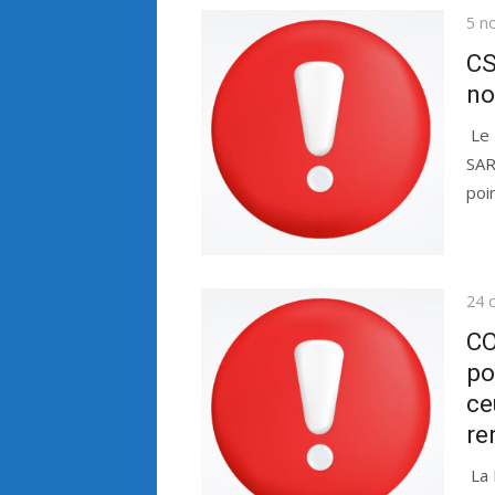
Publ
5 n
le
CS
no
Le 
SAR
poi
Publ
24 
le
CO
po
ce
re
La 