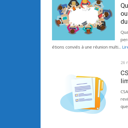
le
Qu
ou
du
Qua
per
étions conviés à une réunion multi...
Lir
Publ
26 
le
CS
li
CSA
rev
que