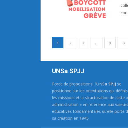
col
con
1
2
3
…
9
→
Navigation
des
articles
UNSa SPJJ
Force de propositions, l’UNS
a SPJJ
se
positionne sur les orientations qui défini
les missions et la structuration de cette «
administration » en référence aux valeur
éducatives fondamentales qu’elle porte 
sa création en 1945.