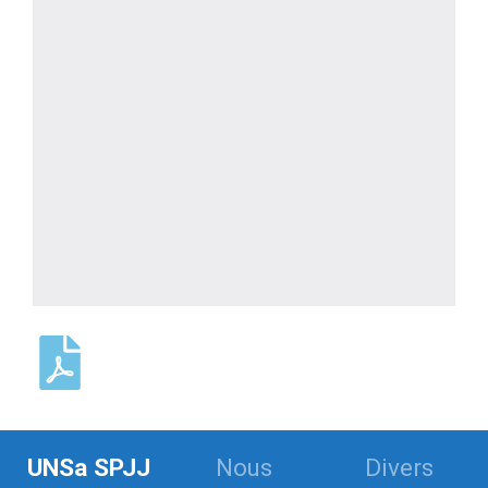
UNSa SPJJ
Nous
Divers