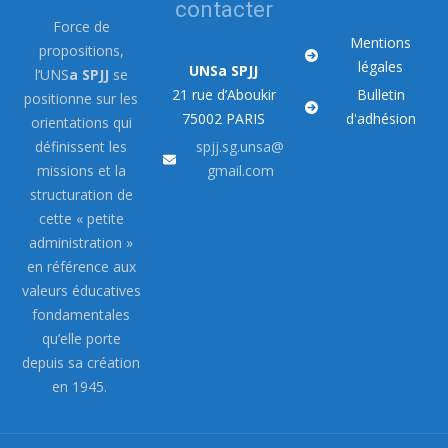
contacter
Force de
Mentions
propositions,
légales
UNSa SPJJ
l’UNS
a SPJJ
se
21 rue d’Aboukir
Bulletin
positionne sur les
75002 PARIS
d'adhésion
orientations qui
définissent les
spjj.sg.unsa@
missions et la
gmail.com
structuration de
cette « petite
administration »
en référence aux
valeurs éducatives
fondamentales
qu’elle porte
depuis sa création
en 1945.