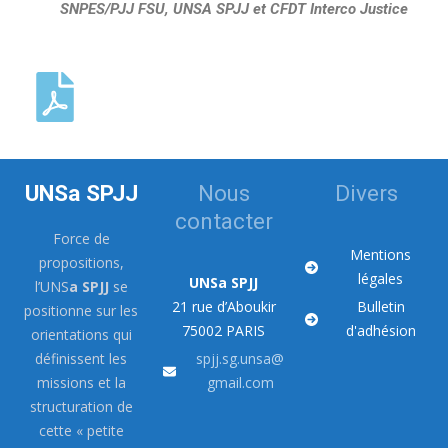
SNPES/PJJ FSU, UNSA SPJJ et CFDT Interco Justice
UNSa SPJJ
Nous
Divers
contacter
Force de
Mentions
propositions,
légales
UNSa SPJJ
l’UNS
a SPJJ
se
21 rue d’Aboukir
Bulletin
positionne sur les
75002 PARIS
d'adhésion
orientations qui
définissent les
spjj.sg.unsa@
missions et la
gmail.com
structuration de
cette « petite