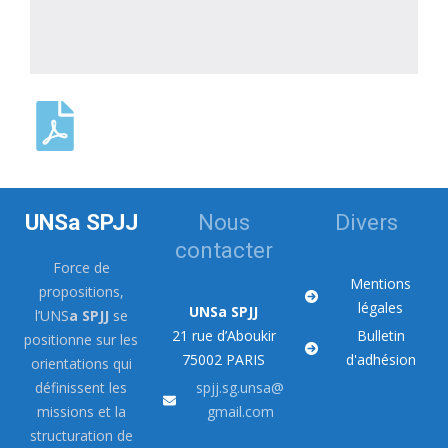
UNSa SPJJ
Nous
Divers
contacter
Force de
Mentions
propositions,
légales
UNSa SPJJ
l’UNS
a SPJJ
se
21 rue d’Aboukir
Bulletin
positionne sur les
75002 PARIS
d'adhésion
orientations qui
définissent les
spjj.sg.unsa@
missions et la
gmail.com
structuration de