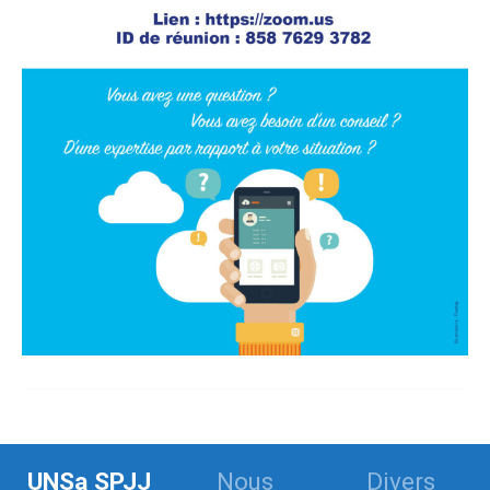
UNSa SPJJ
Nous
Divers