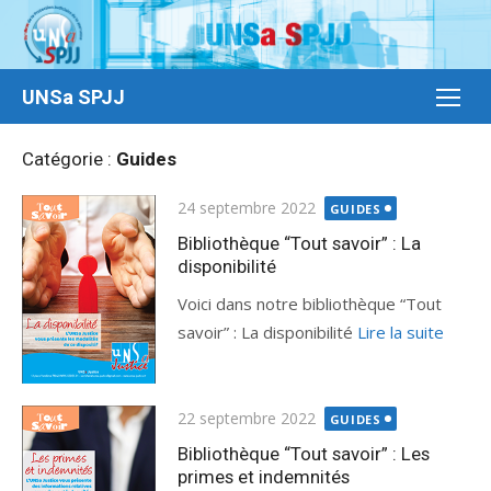
Aller
au
contenu
UNSa SPJJ
Catégorie :
Guides
Publié
24 septembre 2022
GUIDES
le
Bibliothèque “Tout savoir” : La
disponibilité
Voici dans notre bibliothèque “Tout
savoir” : La disponibilité
Lire la suite
Publié
22 septembre 2022
GUIDES
le
Bibliothèque “Tout savoir” : Les
primes et indemnités