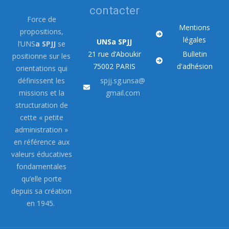
contacter
Force de
Mentions
propositions,
légales
UNSa SPJJ
l’UNS
a SPJJ
se
21 rue d’Aboukir
Bulletin
positionne sur les
75002 PARIS
d'adhésion
orientations qui
définissent les
spjj.sg.unsa@
missions et la
gmail.com
structuration de
cette « petite
administration »
en référence aux
valeurs éducatives
fondamentales
qu’elle porte
depuis sa création
en 1945.