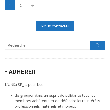
1
2
→
Navigation
des
articles
Nous contacter
Recherche
Rech
pour :
• ADHÉRER
L’UNSa SPJJ a pour but :
de grouper dans un esprit de solidarité tous les
membres adhérents et de défendre leurs intérêts
professionnels matériels et moraux,